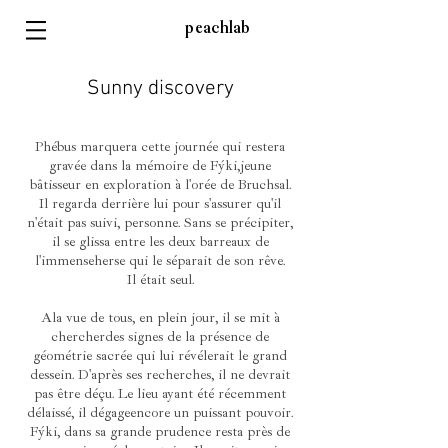
peachlab
Sunny discovery
Phébus marquera cette journée qui restera
gravée dans la mémoire de Fýki, jeune
bâtisseur en exploration à l'orée de Bruchsal.
Il regarda derrière lui pour s'assurer qu'il
n'était pas suivi, personne. Sans se précipiter,
il se glissa entre les deux barreaux de
l'immense herse qui le séparait de son rêve.
Il était seul.
A la vue de tous, en plein jour, il se mit à
chercher des signes de la présence de
géométrie sacrée qui lui révélerait le grand
dessein. D'après ses recherches, il ne devrait
pas être déçu. Le lieu ayant été récemment
délaissé, il dégage encore un puissant pouvoir.
Fýki, dans sa grande prudence resta près de