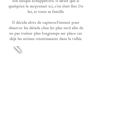
son unique échappatoire. Il savait que si
quelqu'un le surprenait ici, c'en était fini. De
lui, et toute sa famille.
Il décida alors de capturer l'instant pour
observer les détails chez lui plus tard afin de
ne pas traîner plus longtemps sur place car
déjà les sirènes retentissaient dans la vallée.
peachlab 2022 // All rights reserved ©