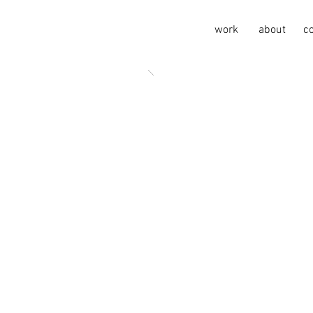
work
about
c