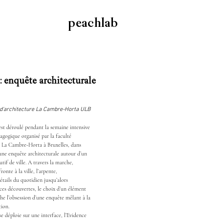
peachlab
: enquête architecturale
é d'architecture La Cambre-Horta ULB
st déroulé pendant la semaine intensive
agogique organisé par la faculté
e La Cambre-Horta à Bruxelles, dans
 une
enquête architecturale autour d’un
tif de ville. A travers la marche,
ronte à la ville, l’arpente,
étails du quotidien jusqu’alors
 ces découvertes, le choix d’un élément
che l’obsession d’une enquête mêlant à la
tion.
e déploie sur une interface, l’Evidence