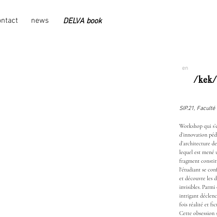
ontact
news
DELVA book
en
/kek/
SIP.21, Facult
Workshop qui s’e
d’innovation péd
d’architecture d
lequel est mené
fragment constitu
l'étudiant se conf
et découvre les d
invisibles. Parmi
intrigant déclen
fois réalité et fic
Cette obsession s