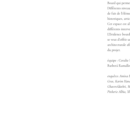
Board qui permet
Différents niveau
de fait de l’élé
historiques, artic
Cet espace est a
différents interv
L’Evidence board,
se veut d’offrir 
architecturale a
du projet.
équipe : Coralie
Barberá Ramallo,
enquêtes: Amina B
Gras, Karim Han
Ghassroldashti, M
Pinherio Albia, X