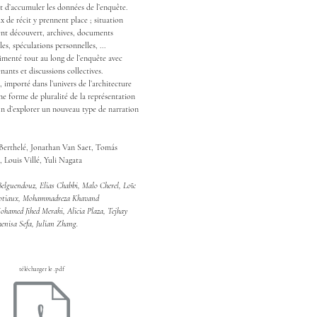
 d’accumuler les données de l’enquête.
x de récit y prennent place ; situation
ment découvert, archives, documents
les, spéculations personnelles, ...
limenté tout au long de l’enquête avec
enants et discussions collectives.
 importé dans l’univers de l’architecture
une forme de pluralité de la représentation
fin d’explorer un nouveau type de narration
 Berthelé, Jonathan Van Saet, Tomás
 Louis Villé, Yuli Nagata
elguendouz, Elias Chabbi, Malo Cherel, Loïc
otiaux, Mohammadreza Khavand
ohamed Jihed Merahi, Alicia Plaza, Tejhay
henisa Sefa, Julian Zhang.
télécharger le .pdf